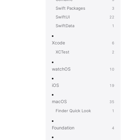
Swift Packages
3
SwiftUI
22
SwiftData
1
Xcode
6
XCTest
2
watchOS
10
iOS
19
macOS
35
Finder Quick Look
1
Foundation
4