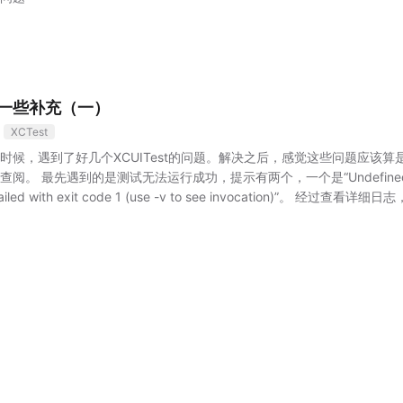
t的一些补充（一）
XCTest
时候，遇到了好几个XCUITest的问题。解决之后，感觉这些问题应该
查阅。
最先遇到的是测试无法运行成功，提示有两个，一个是“Undefined 
led with exit code 1 (use -v to see invocation)”。
经过查看详细日志，发
ager）的问题。当为应用目标时，SPM引入的第三方框架，如果该框架对于其
架。但是在XCUITest的时候，或许是没有用到SPM，被依赖的框架并
之外，还需要手动再添加第三方框架依赖的框架。具体要添加多少，就要
问题之后，测试终于可以通过。但是同时，又发生了一个新的问题。就是虽然
Testing，长久也没有测试完成。
经过查询，发现这也是Xcode一个bug
选项关闭，否则就会一直显示Testing。
还有一个注意事项，就是XCUI
UITest这个目标，这个目标默认是隐藏的，必须手动添加出来。如果把
会出现一直显示Testing的问题。
最后，如果你需要检测文本，需要注意
XCUITest的目标，并不能自动调用并使用NSLocalizedString宏，