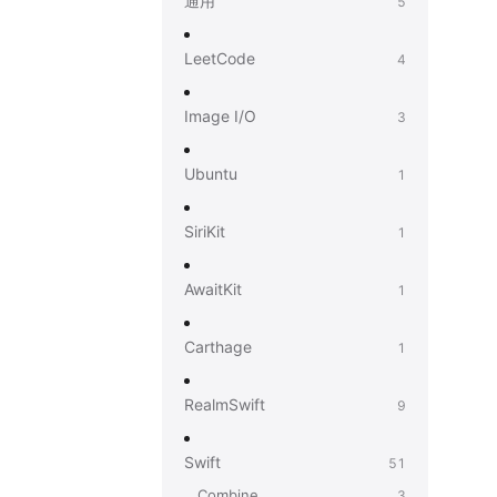
通用
5
Xcode tests stuck in 
LeetCode
4
Image I/O
3
Ubuntu
1
SiriKit
1
AwaitKit
1
Carthage
1
RealmSwift
9
Swift
51
Combine
3