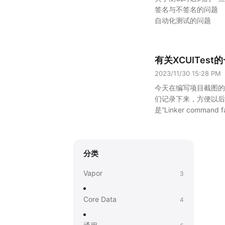
签名与不签名的问题
自动化测试的问题
有关XCUITes
2023/11/30 15:28 PM
今天在编写项目截图的
们记录下来，方便以后
是“Linker command fai
Package Man
会自动导入该依赖的框
要手动添加第三方框架
分类
个框架了。
解决了这个
成功了。但是却一直显示
Vapor
3
试时，需要将并行测试的
项目的目标设定为XC
XCUITest，还是可能
Core Data
4
的strings文件添加到
这样：
参考