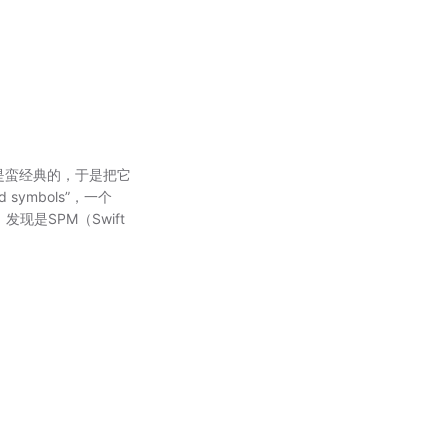
算是蛮经典的，于是把它
symbols”，一个
现是SPM（Swift
它框架有依赖，那么SPM
不会自动引用。因此，需
看错误日志提示的是哪
Xcode显示Test
。当使用XCUITest测
Test测试时，必须将
应用作为目标，然后运行
文本语言问题，将翻译
因此，需要用或进行检测，像