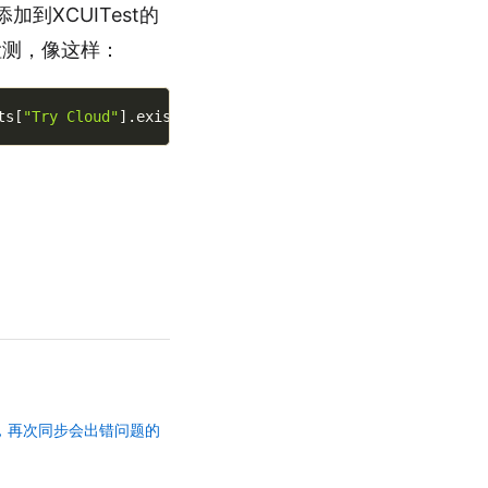
到XCUITest的
行检测，像这样：
ts
[
"Try Cloud"
]
.
exists
)
nil值后，再次同步会出错问题的