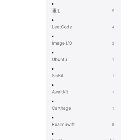
通用
5
LeetCode
4
Image I/O
3
Ubuntu
1
SiriKit
1
AwaitKit
1
Carthage
1
RealmSwift
9