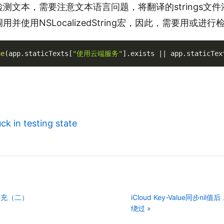
文本，需要注意文本语言问题，将翻译的strings文件添加
并使用NSLocalizedString宏，因此，需要用或进
ue
(
app
.
staticTexts
[
"使用云端服务"
]
.
exists 
||
 app
.
staticTex
ck in testing state
些补充（二）
iCloud Key-Value同步
绕过 »