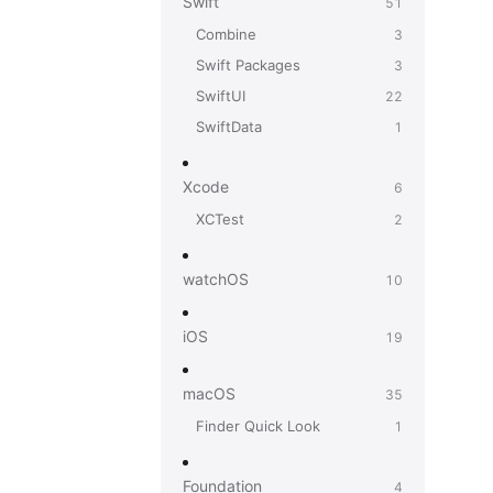
Swift
51
Combine
3
Swift Packages
3
SwiftUI
22
SwiftData
1
Xcode
6
XCTest
2
watchOS
10
iOS
19
macOS
35
Finder Quick Look
1
Foundation
4