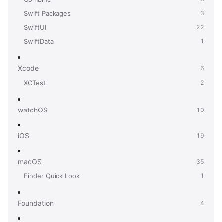
Swift Packages
3
SwiftUI
22
SwiftData
1
Xcode
6
XCTest
2
watchOS
10
iOS
19
macOS
35
Finder Quick Look
1
Foundation
4