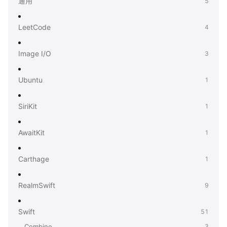
通用
5
LeetCode
4
Image I/O
3
Ubuntu
1
SiriKit
1
AwaitKit
1
Carthage
1
RealmSwift
9
Swift
51
Combine
3