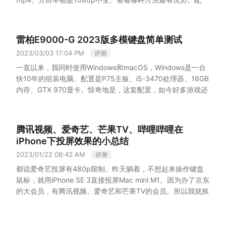
个侧键以及鼠标的DPI以及刷新率。侧键的主要问题是并没有
3500MB/s，而七彩虹1TB的3.0的，速度也是3500MB/s。也
测速。因此需要测试2（原生接口） * 2（磁盘） * （2（c口）
置：M1，内存16GB，512G固态硬盘。
总结表格如下
结论
像Windows那样提供设置好的命令供用户选择，而需要用户手
就是说我加钱换4.0换了个寂莫扽三扽扽法扽单反三扽扽森扽
+ 2（a口）* 2（条线））* 3（品牌） = 72（次）。
苹果自带的转换对于系统的影响最小。如果你想在处理其他事
动录制宏。
录制宏的时候需要注意，它的操作是区分按下和抬
扽 扽
收到货后
等了3天，收到顺丰的货。打开之后，发现机
然后再互相复制。
情时，同时进行转码，就采用这种方式。因为对于CPU和GPU
雷柏E9000-G 2023版多模键盘简单测试
起的，比如在macOS中，我们常用的cmd+⬆️，要写入到宏应
器已经组装好了。但是显卡没有上机，需要等待我自己安装。
两个磁盘都插在Hub上，使用最快的线材然后再互相复制。
都有很多剩余，其它的事情也会很流畅。缺点就是选项太少，
该是cmd下+⬆️下+⬆️上。而在浏览器里，因为系统会相应这个
估计可能是显卡比较沉，怕上机了之后，运输途中会损坏主
2023/03/03 17:04 PM
评测
评测结果
最终表格如下：
不能定制。
快捷键，所以一开始你只能录到一个cmd下，而无法直接录入
板。
于是我找来螺丝刀，开箱安装显卡。
安装好显卡，连接
如果你需要更快速的编码。那么就使用HandBrake的CPU+媒
一直以来，我同时使用Windows和macOS，Windows是一台
到cmd+⬆️，不过没关系，你只需要切回浏览器，放开cmd
HDMI，开机。居然屏幕不亮！我想了想，应该是先连到内置
体引擎转码的方式，它的速度是最快的。而且还有多种格式和
快10年的组装电脑。配置是P75主板、i5-3470处理器、16GB
键，然后单独按一次上箭头就可以了。
录制好宏之后，选择保
显示器的HDMI，然后再切换到外置？（这里我忘记了自己买
质量可选。缺点是CPU占用很高，并且没有利用GPU，你最好
内存、GTX 970显卡。惊奇地是，这套配置，如今好多游戏还
存，然后将它拖动到侧键就可以了。最后将当前配置导出。
常
的CPU不带显卡。）还是不行。看显卡说明书。
原来是显卡没
停下来，让它单独完成转码。
能玩儿得不错，所以我也没有升级它的打算。
唯一麻烦的是，
见问题
宏绑定后，重启或者睡眠之后失效
一开始我遇到了一
有外接电源！
好久没有DIY电脑了，忘记了显卡还需要额外的
如果你需要更为细腻的调节和效果。那么可以使用HandBrake
每次使用前，都需要把键盘、鼠标、音箱从Mac接到Windows
个问题，就是保存好的宏，绑定成功了，也能用了，但是每次
电源。可是这个显卡也很可恶，没外接电源，但是开机后它自
的CPU转码。它最慢，不过理论上效果应该是最好的。缺点就
电脑上。买这块键盘的想法是，这块键盘同时支持4台设备，3
腾讯视频、爱奇艺、芒果TV、哔哩哔哩在
系统睡眠，或者重启，再次进入系统就会失效。必须进入驱
带的灯带已经开始闪了。
接上显卡的电源，终于进入系统。由
是慢啦。
台蓝牙、1台2.4G。因为Windows主要用于打游戏，所以我把
动，重新保存一下才可以。
iPhone下投屏效果的小总结
解决办法：重置鼠标的设置，然后
于我买的是不带Wi-Fi的主板，因此我选择了拉了一条网线过
一点疑惑
都说M1没有媒体引擎，但是HandBrake用
2.4G的接收器放在上面。macOS用于日常，所以用蓝牙5.0就
重新导入上面导出的设置。这下再重启或者睡眠，就都没有问
来。
商家默认安装Windows 10，我让安装了Windows 11。结
2023/01/22 08:42 AM
VideoToolBox编码的时候，CPU不满载，GPU负载为0，并且
评测
可以了。
优缺点
我特意选择的是薄膜键盘，而不是机械键
题了。
蓝牙时鼠标比2.4G或者有线连接时鼠标移动更快，更
果他安装的是精简版的，连edge浏览器都没有。反而多了一个
编码的确比CPU单独编码更快的情况要如何解释呢？我没法解
盘。因为这种巧克力式的薄膜键盘，更容易清理。
它本身具备
都说爱奇艺投屏有480p限制。昨天躺着，不想起来操作键盘
贼
这是因为2.4G和有线连接时，鼠标的刷新率可以达到
360浏览器，以及一个还原的软件。他的360浏览器也有问
释，只能认为M1同样存在媒体引擎。
一定的坡度，比苹果原装的妙控键盘的坡度要大，和我手中一
鼠标，就用iPhone SE 3直接投屏Mac mini M1。因为办了京东
1000Hz，而蓝牙时只有125Hz。这导致使用相同的算法，也
题，nvidia官网下载驱动，居然提示网址被拒绝。于是用它下
代的苹果触控板坡度差不多。
Fn+1到4可以切换输入源，长按
的大会员，有腾讯视频、爱奇艺和芒果TV的会员。所以我就挨
就是两次刷新间隔之间，前者的运行距离只有后者的1/8，这
了一个火狐浏览器。然后用火狐浏览器下载了显卡驱动。
显卡
3秒可以蓝牙配对。配对时，系统会显示两个蓝牙设备，一个
个试了一下。结果和传闻的不太一样。哔哩哔哩是普通会员，
样，通过算法计算出来的距离，使用蓝牙时会是另外两种方式
驱动装好之后，下载了一下常用软件和steam，然后安装了之
是蓝牙5.0后缀，一个是蓝牙3.0后缀。可以根据的需要进行选
不是大会员。
腾讯视频
的8倍，所以你会感觉鼠标移动更快，变贼了。
解决办法很简
前就已经通关过的古墓丽影：崛起。因为这个游戏我很熟悉，
择。在macOS系统中，蓝牙同时可以显示键盘的电量状态。
最高支持1080p，不支持杜比视界的投屏。