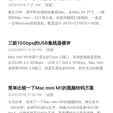
同色的了。这样左右两边的颜色就一致了。
文字大小和颜色深
2023/12/16 11:21 AM
评测
这款是在筛选了之后，从最后的3款鼠标中选择的。我选它的
浅略有变化
如图，左右两边外侧有“Powersport”的字样。旧版
主要原因主要是：
的字体较小，文字和图标的颜色更深，并且sport是额外加黑
最近10年，我平时在用的电脑是Mac，从iMac 5K 27寸，一路
支持大手。
的。新版的字体变大，文字和图标的颜色变浅了，并
用到Mac mini + 32寸显示器。但是伴随我打游戏的，一直是
外形、颜色我喜欢。
且“Powersport”的颜色是相同的。
一台Windows的组装机。配置是i5-3470+GTX970+16GB。
刷新率支持1000Hz。虽然也有更高8KHz的型号。但是刷新率
参数
旧版是蓝牙5.3，内置64G存储。新版是蓝牙6.0，内置
但是毕竟10岁了。玩儿一些游戏力不从心了。于是决定换一台
越高，CPU的占用也越高。而且我的显示器也不支持高刷。
32G存储。
使用感受
感觉新版的音质好了不少。另外，新版
电脑。原打算上4070，但是看评测，发现4070其实打4K也还
DPI支持24000，我之前的DPI是12000，我常用的是8000。
和旧版在耳机的蓝牙里显示的型号是一样的。另外，旧版的充
是不够的。而1080p流畅，也只需要4060就够了。并且我的
三款10Gbps的USB集线器横评
不过现在问了AI之后，我现在使用的是3200，然后系统加速调
电线可以用在新版上。
32寸显示器，打游戏1080p分辨率下，还支持120赫兹刷新。
到最大。
2023/09/12 16:33 PM
评测
看了不少油管和B站的装机推荐视频，对于如何配置有了大致
支持网页驱动。因为我常用的系统是macOS，如果没有网页驱
的了解。但是我发现，自己DIY主机，居然比在京东或者拼多
Mac mini M1有两个原生的Type-C接口。支持的规格是雷电
动，就会很麻烦。其实备选的另外一款价格相近的红龙的鼠
多买商家组装好的还要贵。拼多多比京东便宜两百，并且都不
4/3/USB 4.0 40Gbps， USB 3.1 Gen 2 10Gbps。Mac mini
标，性能更强，支持8K刷新率。但是我去了红龙的官网，结果
是自营。于是选择了拼多多。
机器配置
基础配置：i5-
虽然带HDMI 2.0接口，但是它原生的HDMI，软件无法控制显
它的官网十分简陋，对应型号的鼠标根本差不多，更别提网页
12400f+610M主板+DDR4 16GB内存+七彩虹4060显卡
示器的亮度，所以，我为了控制亮度，需要将一个Type-C接
驱动了。
+512G SSD+550瓦电源。
口转换为DisplayPort接口，这就导致了我只有一个Type-C接
额外赠送了触电充电器。一般的鼠标都是USB充电。这款支持
购买前，我询问客服，更换了512G SSD到1TB，并且有PCIE
口可以用了。
让我没想到是，进行评测时我发现，影响磁盘速
简单比较一下Mac mini M1的视频转码方案
USB充电，还支持通过触电充电。这个充电器设计的还很不
3.0的七彩虹换成4.0的金士顿，加了180元。然后将电源由
度的因素，不仅包括是否原生接口，是A口还是C口，甚至，线
错，支持插2.4G接收器，还支持背光以及背光调节。
2023/04/19 17:38 PM
评测
550瓦换成650瓦，又增加了49元。
等待期间发现问题
等待
材也会影响。
评测方法
额外还送了一个收纳包，方便带着鼠标到处走。
期间，我上英特尔官网查询610M主板，才发现它根本不支持
通过原生HDMI连接显示器，分别测试原生连接的速度，和互
今天好奇，尝试了一下Mac mini M1的视频转码。将纪录片
设置
设置我的确要批评一下。作为macOS用户，的确驱动的
PCIE 4.0。所以我一度想退货换成760M的主板。不过又查
相复制的速度。
《60分钟》从MPEG2的ts文件，转换为H264或者HEVC的
方面是不如Windows友好的。说是驱动，但是主要就是配置两
询，发现金士顿最便宜的1TB的4.0的SSD，速度只有
同过原生连接，单独连接4个接口，测速。同时每个接口分别
mp4。分辨率都是1080p不变。看看哪种方法最有优势。配