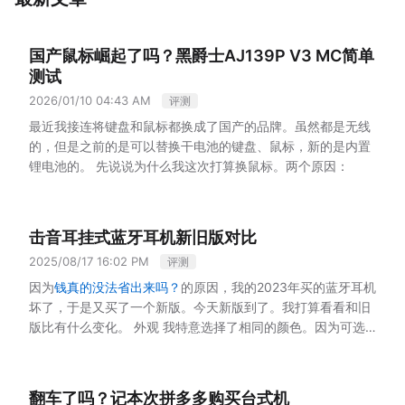
国产鼠标崛起了吗？黑爵士AJ139P V3 MC简单
测试
2026/01/10 04:43 AM
评测
最近我接连将键盘和鼠标都换成了国产的品牌。虽然都是无线
的，但是之前的是可以替换干电池的键盘、鼠标，新的是内置
锂电池的。
先说说为什么我这次打算换鼠标。两个原因：
Mac mini M4的USB接口存在一个bug。它的前置USB接口如
果连接了iPhone，那么另外一个前置接口连接的USB Hub上的
2.4G无线接收器会在重启之后失效。解决办法倒是不难，只要
击音耳挂式蓝牙耳机新旧版对比
将连接的iPhone的线拔掉，然后重启就能恢复。然后需要的时
2025/08/17 16:02 PM
评测
候再连接上就可以了。
2026年1月6日，罗技出了个大问题，它的驱动的macOS证书
因为
钱真的没法省出来吗？
的原因，我的2023年买的蓝牙耳机
过期了，导致所有驱动的特性都不能生效了。
坏了，于是又买了一个新版。今天新版到了。我打算看看和旧
由于以上两点，我打算换一个蓝牙的鼠标。我之前的鼠标是罗
版比有什么变化。
外观
我特意选择了相同的颜色。因为可选
技G304和G502 Hero。前者用来日常使用，后者用来打游
的另外一个颜色是黑色，我觉得太过平常了。二者的外观基本
戏。
近几年鼠标的趋势是轻量化，所以也打算买一个轻一些的
上一致，只有几处略有不同。
外观一致性提升
如图，下方新
鼠标。同时我的手长有20厘米，所以我需要选择支持大手的鼠
版的颜色更加对称了。圈中的部分原来是杂色的。新版已经是
翻车了吗？记本次拼多多购买台式机
标。
考察了一圈，我最终选择了黑爵士AJ139P V3 MC这款。