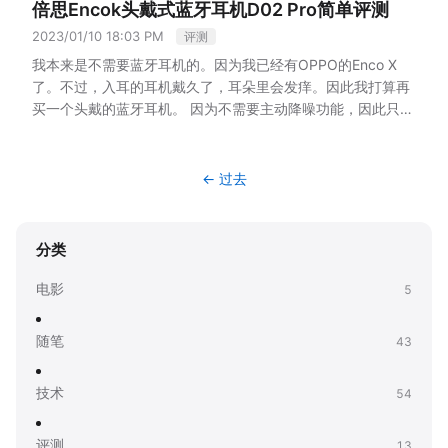
单，在使用蓝牙的时候，将系统的加速功能调低即可。
网页驱
倍思Encok头戴式蓝牙耳机D02 Pro简单评测
它又自带基准软件可以跑分。于是先安装了它。
打开资源管理
随键盘附送了两颗7号Kendal碱性电池。
键盘同时具备Win和
投屏时弹幕无法开启。
动无法找到设备
首先是浏览器，必须使用Chrome内核的浏览
器，发现下载只有100Mbps的峰值。上设置里改为手动双通道
2023/01/10 18:03 PM
Mac两套模式。可以通过Fn进行切换。
评测
键盘很便宜，京东标价
有专门的投屏界面。
器。macOS下直接用Chrome就可以了。Windows下也可以使
1Gbps。结果还是100Mbps的速率，估计是我的线太长导致
109，满99-20，因为单价超过105，所以可以叠加Plus会员的
在应用中投屏，和使用iOS系统的投屏，效果一致。
我本来是不需要蓝牙耳机的。因为我已经有OPPO的Enco X
用默认的Edge。不过Windows有专属驱动，也可以直接安
的。于是关机。将旧电脑的英特尔无线网卡插到新电脑上。
重
105-5优惠券，然后支付时选京东白条减1元。最终花费109-
投屏后，手机不再播放，可以锁屏。
了。不过，入耳的耳机戴久了，耳朵里会发痒。因此我打算再
装。
其次是只有2.4G和有线的连接方式下，才可以使用网页
新开机，终于可以下载达到我的宽带的满速了。
因为每次下载
20-5-1=83元。因为支付不满99，还用掉了一张Plus会员赠送
手机端投屏后无法调节音量。音量为固定值。
买一个头戴的蓝牙耳机。
因为不需要主动降噪功能，因此只需
驱动，蓝牙的时候不行。因此，如果你发现找不到设备，先看
软件都会弹一个镜像错误的提示，虽然最后都能下载成功，但
的6元运费券。
以上是这款键盘的优点。
缺点
包装
首先要吐
爱奇艺
要买最基本款的就可以。在京东自营里看了一圈，最终决定买
看是不是用的蓝牙连接。
是还是挺烦的。上Google搜索这个错误，说是有木马/病毒。
槽的是键盘的包装。拆开京东的快递袋之后，我还以为京东给
在应用中投屏，只会投放声音，不会投放图像。
倍思的这款D02 Pro。选择倍思的原因，主要是因为我的设备
解决办法是用腾讯电脑管家查杀。
于是下载了腾讯电脑管家，
我发错了呢。因为外包装上的键盘是黑色的，而我买的是白色
使用系统的投屏，会镜像整个应用。手机端屏幕必须一直开
大部分都是苹果设备，而倍思在苹果配件的开发商里，还是比
← 过去
一查，果然发现了木马病毒。并且刚刚下载的所有exe文件都
版本。我看了半天，才在二维码那里，图片左下方，找到了一
着，一旦锁屏，投屏端的屏幕也会变黑。
较知名的，我觉得它的东西对于苹果的设备兼容性不错。
优点
被染毒了。也就是说，弹出的那个什么镜像错误，就是染毒的
个英文的White，然后我才把包装打开。
做工和手感
作为一个
因为是完全镜像，弹幕也是支持的。
配对
单独把配对拿出来讲，是因为这款的耳机有个很有用的功
过程。
把毒都杀掉了。重启，再查一遍，没有毒了。然后选择
百元以内的键盘，做工只能算是尚可。键盘外圈的金属钢板，
可以通过手机端调节音量来影响投屏端的音量。
能，它能够同时待机两台设备，是同时待机，而不是记住两台
分类
设置，升级电脑到最新。结果有三个补丁始终安装不上。
看系
明显过薄，而且不够平滑，光滑度也不够。
背面也可以看出，
视频支持应用的所有分辨率，目前最高可以开到“帧绮映画4K
设备，然后手动切换那种。它是同时待机，后发声的设备会顶
统版本还是21H1，而最新已经是23H2了。于是去微软官网下
就是一个指纹收集器。
另外，打字的时候，键盘声音发空，键
杜比”。
掉前面发声的设备，然后后发声的设备停止播放后，之前发声
电影
5
载了Windows 11安装助手，下载了Windows 11覆盖安装。第
位比苹果的妙控键盘要长，敲击起来也没有妙控键盘稳。
键盘
芒果TV
的设备还能继续之前的播放。一切都是自动，不用用户手动操
一次安装到最后一部70%多的时候失败了，说是没有管理员权
键位和快捷键
雷柏自行设计了一套Win的F1-到F12的快捷键
芒果TV的投屏十分不稳定。使用应用内的投屏，有可能投屏成
作耳机。
比如，我是同时待机iPhone和Mac mini。iPhone通
限。
微软啥时候也这么弱智了？需要管理员权限不会提前问
随笔
43
位。但是在切换到Mac时，也将这些快捷键映射到了这些键
功。如果投屏不成功，手机投屏界面出现，但是被投屏端无画
过QQ音乐放歌，如果我想使用Mac上的Siri，我只需要键盘按
的？于是用管理员权限重新安装。又过了很久很久，终于安装
位。不过，雷柏设计的这套键位，和macOS默认的快捷键内容
面，那么可以通过切换集数来激活投屏。
Siri的快捷键，然后Siri就会弹出，此时，iPhone的QQ音乐会
成功，重启了一次之后，终于升级Windows 11到最新了。
然
不同，因此对于习惯macOS的用户来说，反而不习惯。所以，
使用系统的投屏大概率不会成功。出现的可能是只有声音，或
技术
54
被自动暂停，而且停止播放，并等待我的语音输入。当我说完
后再更新Windows，又打了3个补丁，这次补丁全都安装成
如果你和我一样，采用Karabiner-Elements来自定义键盘，那
完全卡住，切换集数也会无效。
话之后，Mac上的Siri进行反馈，反馈结束后，iPhone上的QQ
功。
测试和跑分
尝试跑了一下古墓丽影：崛起的测试。感觉
么就不用使用键盘自带的切换来切换Win与Mac了，一直使用
芒果TV限制分辨率为576p，即1024x576分辨率。
音乐又会自动播放。这样很方便。
连接两台设备的方式，就按
评测
13