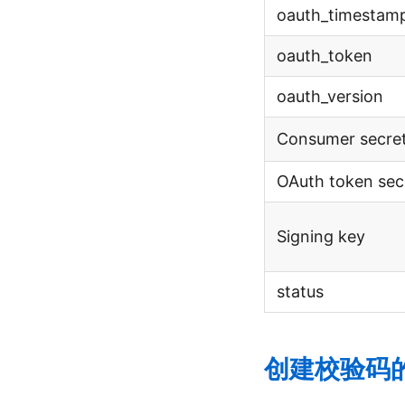
oauth_timestam
oauth_token
oauth_version
Consumer secre
OAuth token sec
Signing key
status
创建校验码