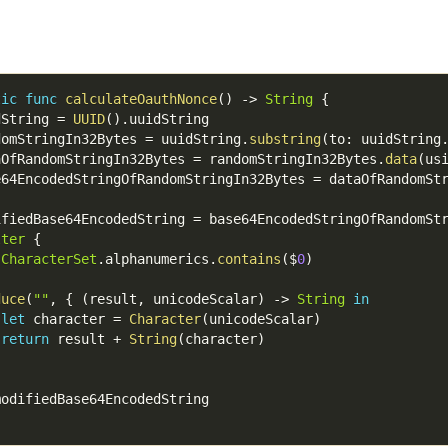
tic
func
calculateOauthNonce
(
)
-
>
String
{
dString 
=
UUID
(
)
.
uuidString

domStringIn32Bytes 
=
 uuidString
.
substring
(
to
:
 uuidString
aOfRandomStringIn32Bytes 
=
 randomStringIn32Bytes
.
data
(
us
e64EncodedStringOfRandomStringIn32Bytes 
=
 dataOfRandomSt
ifiedBase64EncodedString 
=
 base64EncodedStringOfRandomSt
lter
{
CharacterSet
.
alphanumerics
.
contains
(
$
0
)
duce
(
""
,
{
(
result
,
 unicodeScalar
)
-
>
String
in
let
 character 
=
Character
(
unicodeScalar
)
return
 result 
+
String
(
character
)