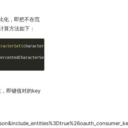
比化，即把不在范
计算方法如下：
aracterSet
(
charactersIn
:
"-._~"
)
)
PercentedCharacterSet
)
!
意，即键值对的key
e.json&include_entities%3Dtrue%26oauth_cons