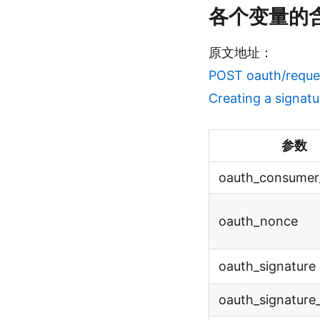
各个变量的
原文地址：
POST oauth/reque
Creating a signatu
参数
oauth_consumer
oauth_nonce
oauth_signature
oauth_signatur