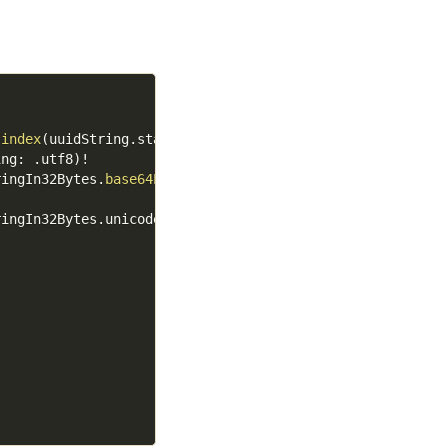
.
index
(
uuidString
.
startIndex
,
 offsetBy
:
32
)
)
ing
:
.
utf8
)
!
ringIn32Bytes
.
base64EncodedString
(
)
ringIn32Bytes
.
unicodeScalars
