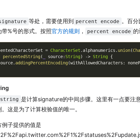
等处，需要使用到
。百分
signature
percent encode
为带%号的形式。按照
官方的规则
，
的
percent encode
centedCharacterSet 
=
CharacterSet
.
alphanumerics
.
union
(
Ch
c
percentedString
(
_
 source
:
String
)
-
>
String
{
source
.
addingPercentEncoding
(
withAllowedCharacters
:
 none
ring
是计算signature的中间步骤。这里有一点要注
 string
列。这是为了计算校验值的唯一。
方例子提供的值是
2F%2Fapi.twitter.com%2F1%2Fstatuses%2Fupdat