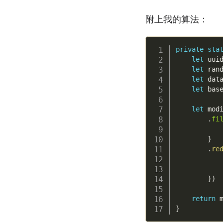
附上我的算法：
private
sta
let
 uui
let
 ran
let
 dat
let
 bas
let
 mod
.
fi
}
.
re
}
)
return
}