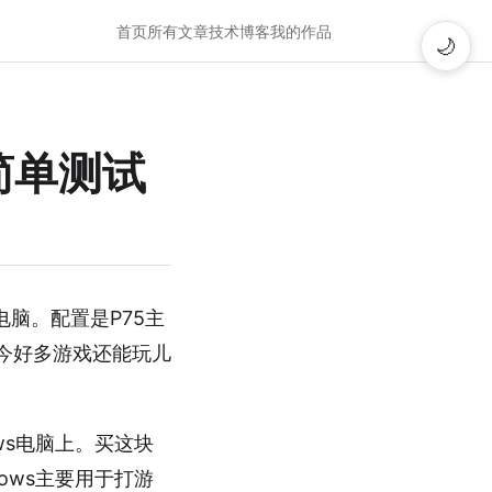
首页
所有文章
技术博客
我的作品
🌙
盘简单测试
装电脑。配置是P75主
，如今好多游戏还能玩儿
ws电脑上。买这块
ows主要用于打游