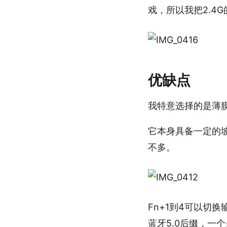
戏，所以我把2.4
优缺点
我特意选择的是薄
它本身具备一定的
不多。
Fn+1到4可以切
蓝牙5.0后缀，一