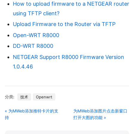
How to upload firmware to a NETGEAR router
using TFTP client?
Upload Firmware to the Router via TFTP
Open-WRT R8000
DD-WRT R8000
NETGEAR Support R8000 Firmware Version
1.0.4.46
分类:
技术
Openwrt
« 为MWeb添加推特卡片的支
为MWeb添加图片点击新窗口
持
打开大图的功能 »