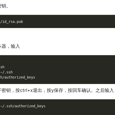
密钥。
务器，输入


sh

~/.ssh

密钥，按ctrl+x退出，按y保存，按回车确认。之后输入
~/.ssh/authorized_keys
