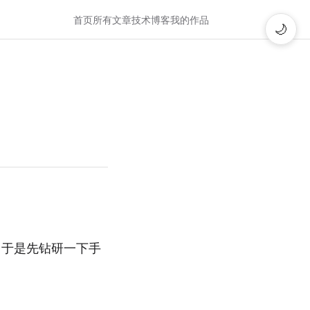
首页
所有文章
技术博客
我的作品
🌙
p。于是先钻研一下手